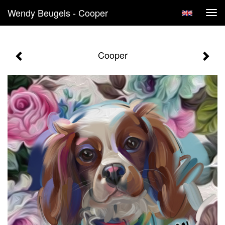
Wendy Beugels - Cooper
Tog
navi
Cooper