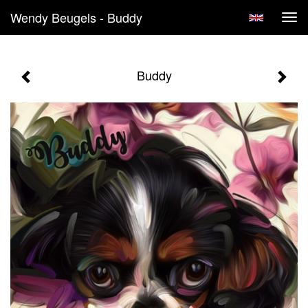
Wendy Beugels - Buddy
Tog
navi
Buddy