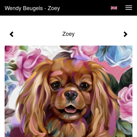
Wendy Beugels - Zoey
Tog
navi
Zoey