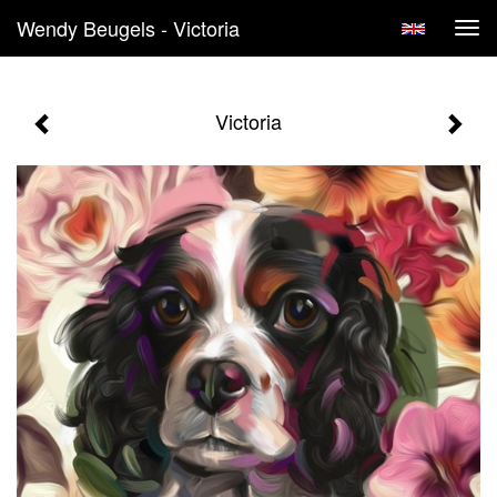
Wendy Beugels - Victoria
Tog
navi
Victoria